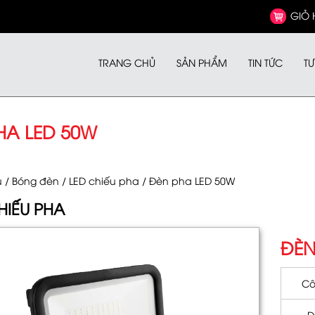
GIỎ
TRANG CHỦ
SẢN PHẨM
TIN TỨC
TƯ
HA LED 50W
ủ
/
Bóng đèn
/
LED chiếu pha
/ Đèn pha LED 50W
HIẾU PHA
ĐÈN
Cô
Đ