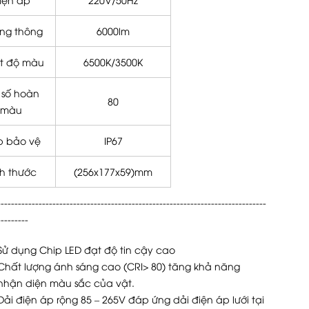
ng thông
6000lm
ệt độ màu
6500K/3500K
 số hoàn
80
màu
 bảo vệ
IP67
ch thước
(256x177x59)mm
------------------------------------------------------------------------------
---------
Sử dụng Chip LED đạt độ tin cậy cao
Chất lượng ánh sáng cao (CRI> 80) tăng khả năng
nhận diện màu sắc của vật.
Dải điện áp rộng 85 – 265V đáp ứng dải điện áp lưới tại