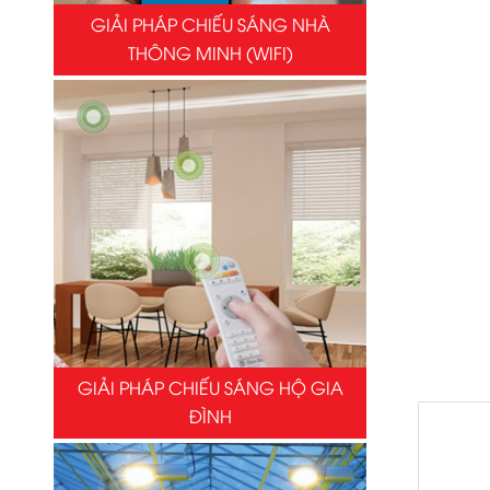
GIẢI PHÁP CHIẾU SÁNG NHÀ
THÔNG MINH (WIFI)
GIẢI PHÁP CHIẾU SÁNG HỘ GIA
ĐÌNH