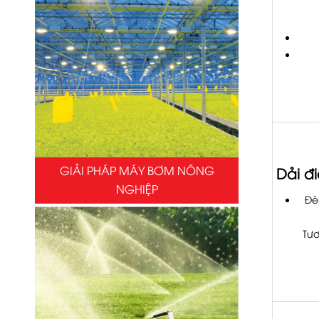
GIẢI PHÁP MÁY BƠM NÔNG
Dải đ
NGHIỆP
Đè
Tươ