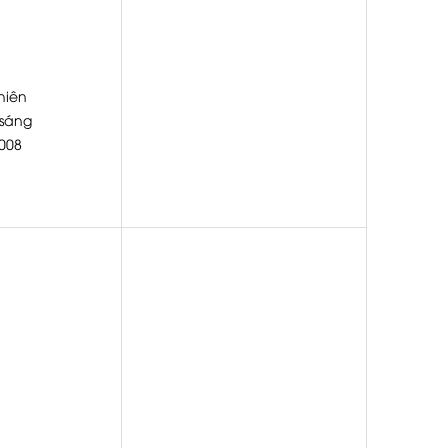
hiên
 sáng
008