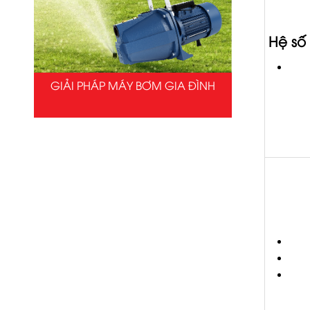
Hệ số
GIẢI PHÁP MÁY BƠM GIA ĐÌNH