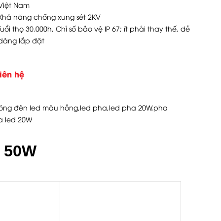
Việt Nam
Khả năng chống xung sét 2KV
Tuổi thọ 30.000h, Chỉ số bảo vệ IP 67; ít phải thay thế, dễ
dàng lắp đặt
iên hệ
óng đèn led màu hồng
,
led pha
,
led pha 20W
,
pha
a led 20W
D 50W