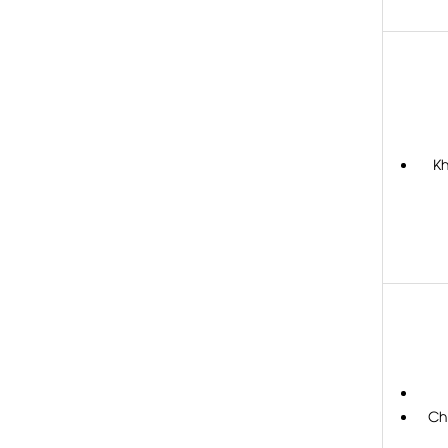
Kh
Ch