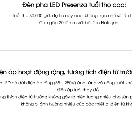
Đèn pha LED Presenza tuổi thọ cao:
Tuổi thọ 30.000 giờ, độ tin cậy cao, không hạn chế số lần 
Cao gấp 20 lần so với bộ đèn Halogen
iện áp hoạt động rộng, tương tích điện từ tr
n LED có dải điện áp rộng (85 – 250V) ánh sáng và công suất khô
điện áp lưới thay đổi.
ng thích điện từ trường không gây ra hiện tượng nhiễu cho sản
không bị ảnh hưởng nhiễu của các thiết bị điện tử k