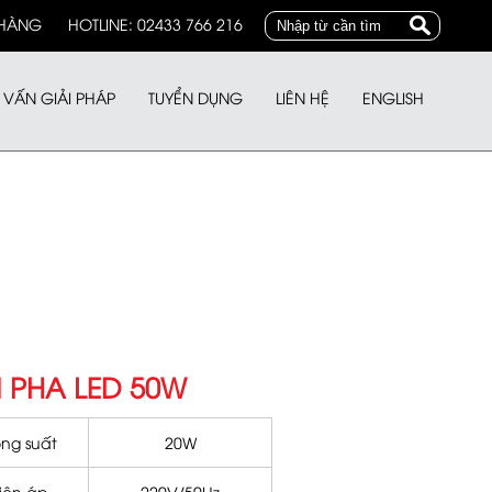
 HÀNG
HOTLINE: 02433 766 216
 VẤN GIẢI PHÁP
TUYỂN DỤNG
LIÊN HỆ
ENGLISH
 PHA LED 50W
ng suất
20W
iện áp
220V/50Hz