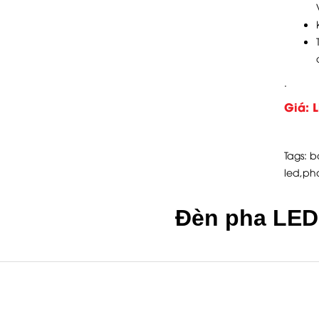
.
Giá: L
Tags:
b
led
,
ph
Đèn pha LE