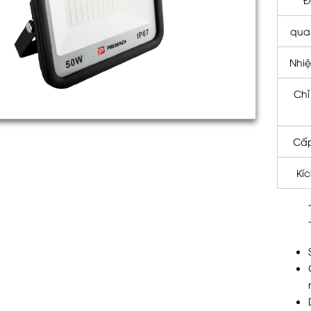
qua
Nhi
Chỉ
Cấp
Kí