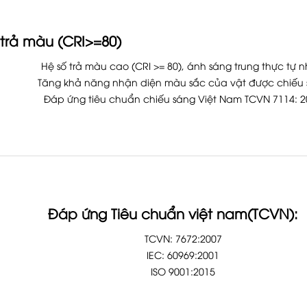
 trả màu (CRI>=80)
Hệ số trả màu cao (CRI >= 80), ánh sáng trung thực tự n
Tăng khả năng nhận diện màu sắc của vật được chiếu
Đáp ứng tiêu chuẩn chiếu sáng Việt Nam TCVN 7114: 2
Đáp ứng Tiêu chuẩn việt nam(TCVN):
TCVN: 7672:2007
IEC: 60969:2001
ISO 9001:2015