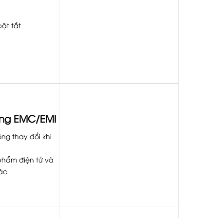
bật tắt
ường EMC/EMI
ng thay đổi khi
 phẩm điện tử và
hác