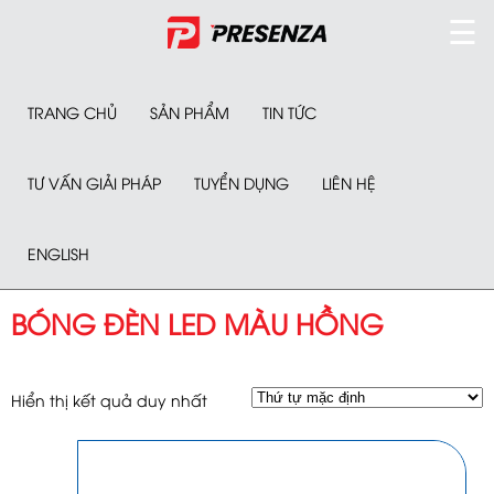
☰
TRANG CHỦ
SẢN PHẨM
TIN TỨC
TƯ VẤN GIẢI PHÁP
TUYỂN DỤNG
LIÊN HỆ
ENGLISH
BÓNG ĐÈN LED MÀU HỒNG
Hiển thị kết quả duy nhất