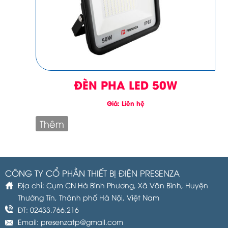
ĐÈN PHA LED 50W
Giá: Liên hệ
Thêm
CÔNG TY CỔ PHẦN THIẾT BỊ ĐIỆN PRESENZA
Địa chỉ: Cụm CN Hà Bình Phương, Xã Văn Bình, Huyện
Thường Tín, Thành phố Hà Nội, Việt Nam
ĐT: 02433.766.216
Email: presenzatp@gmail.com