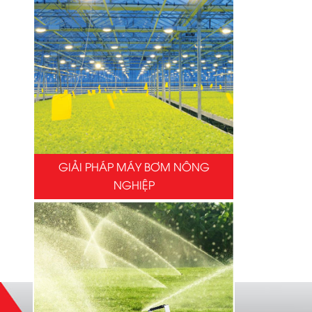
GIẢI PHÁP MÁY BƠM NÔNG
NGHIỆP