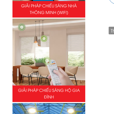
GIẢI PHÁP CHIẾU SÁNG NHÀ
THÔNG MINH (WIFI)
T
GIẢI PHÁP CHIẾU SÁNG HỘ GIA
ĐÌNH