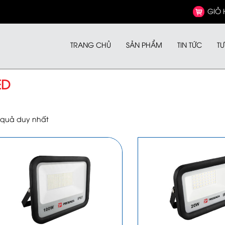
GIỎ
TRANG CHỦ
SẢN PHẨM
TIN TỨC
TƯ
ED
t quả duy nhất