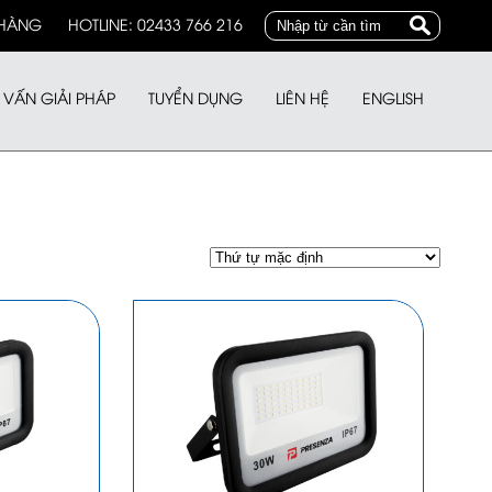
 HÀNG
HOTLINE: 02433 766 216
 VẤN GIẢI PHÁP
TUYỂN DỤNG
LIÊN HỆ
ENGLISH