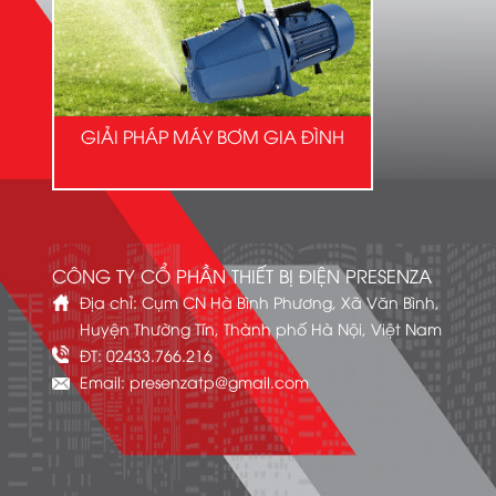
GIẢI PHÁP MÁY BƠM GIA ĐÌNH
CÔNG TY CỔ PHẦN THIẾT BỊ ĐIỆN PRESENZA
Địa chỉ: Cụm CN Hà Bình Phương, Xã Văn Bình,
Huyện Thường Tín, Thành phố Hà Nội, Việt Nam
ĐT: 02433.766.216
Email: presenzatp@gmail.com