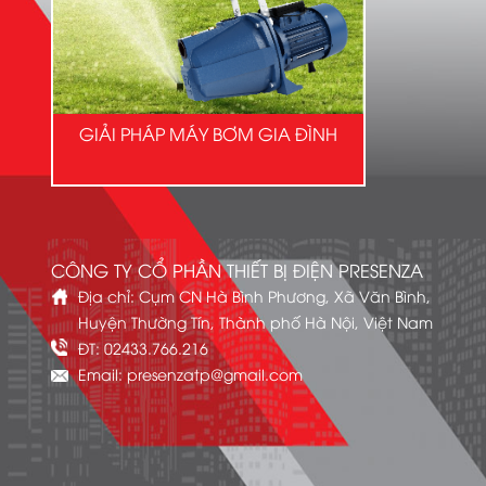
GIẢI PHÁP MÁY BƠM GIA ĐÌNH
CÔNG TY CỔ PHẦN THIẾT BỊ ĐIỆN PRESENZA
Địa chỉ: Cụm CN Hà Bình Phương, Xã Văn Bình,
Huyện Thường Tín, Thành phố Hà Nội, Việt Nam
ĐT: 02433.766.216
Email: presenzatp@gmail.com