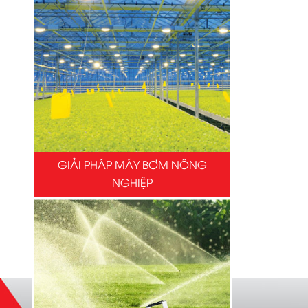
GIẢI PHÁP MÁY BƠM NÔNG
NGHIỆP