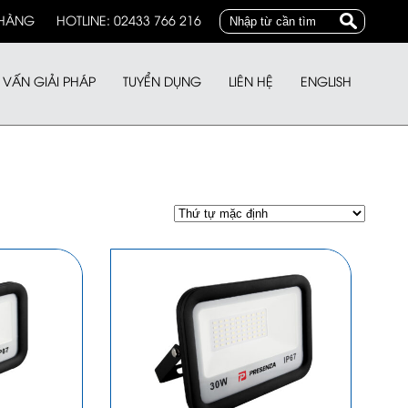
 HÀNG
HOTLINE: 02433 766 216
 VẤN GIẢI PHÁP
TUYỂN DỤNG
LIÊN HỆ
ENGLISH