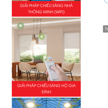
GIẢI PHÁP CHIẾU SÁNG NHÀ
THÔNG MINH (WIFI)
T
GIẢI PHÁP CHIẾU SÁNG HỘ GIA
ĐÌNH