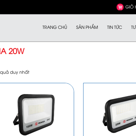
GIỎ
TRANG CHỦ
SẢN PHẨM
TIN TỨC
TƯ
HA 20W
t quả duy nhất