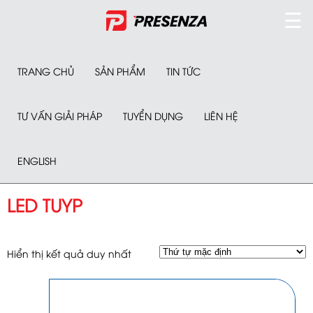
☰
TRANG CHỦ
SẢN PHẨM
TIN TỨC
TƯ VẤN GIẢI PHÁP
TUYỂN DỤNG
LIÊN HỆ
ENGLISH
LED TUYP
Hiển thị kết quả duy nhất