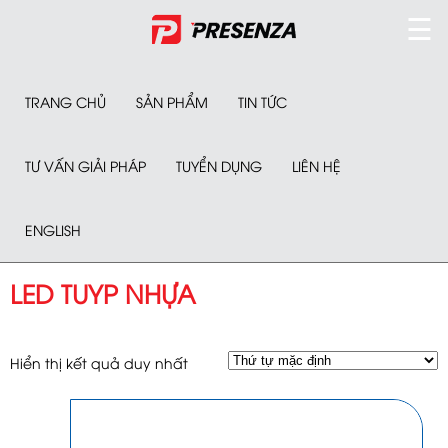
☰
TRANG CHỦ
SẢN PHẨM
TIN TỨC
TƯ VẤN GIẢI PHÁP
TUYỂN DỤNG
LIÊN HỆ
ENGLISH
LED TUYP NHỰA
Hiển thị kết quả duy nhất