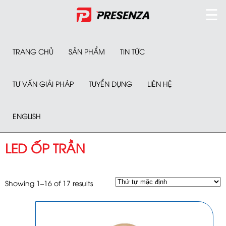
☰
TRANG CHỦ
SẢN PHẨM
TIN TỨC
TƯ VẤN GIẢI PHÁP
TUYỂN DỤNG
LIÊN HỆ
ENGLISH
LED ỐP TRẦN
Showing 1–16 of 17 results