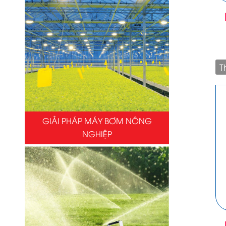
T
GIẢI PHÁP MÁY BƠM NÔNG
NGHIỆP