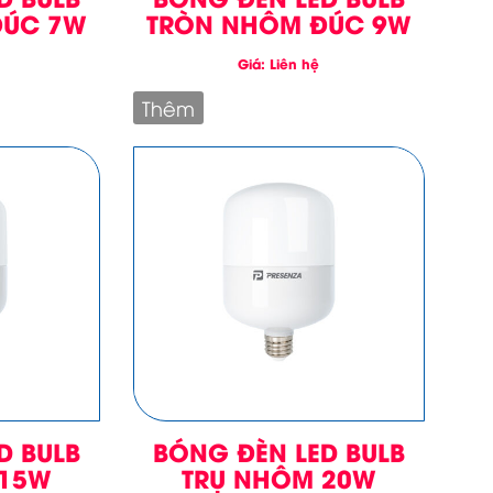
ĐÚC 7W
TRÒN NHÔM ĐÚC 9W
Giá: Liên hệ
Thêm
D BULB
BÓNG ĐÈN LED BULB
 15W
TRỤ NHÔM 20W