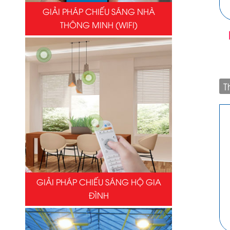
GIẢI PHÁP CHIẾU SÁNG NHÀ
THÔNG MINH (WIFI)
T
GIẢI PHÁP CHIẾU SÁNG HỘ GIA
ĐÌNH