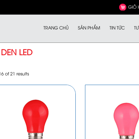
GIỎ
TRANG CHỦ
SẢN PHẨM
TIN TỨC
TƯ
DEN LED
 of 21 results