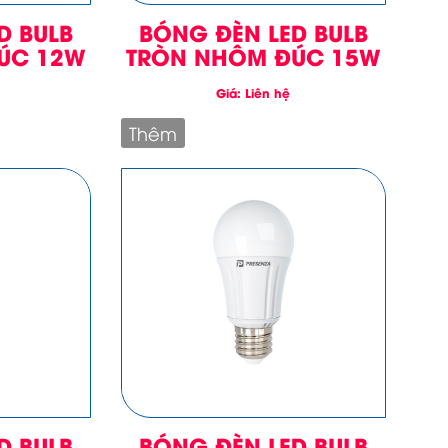
D BULB
BÓNG ĐÈN LED BULB
ÚC 12W
TRÒN NHÔM ĐÚC 15W
Giá: Liên hệ
Thêm
D BULB
BÓNG ĐÈN LED BULB