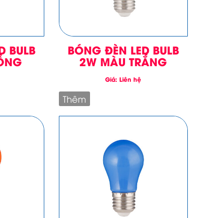
D BULB
BÓNG ĐÈN LED BULB
ỒNG
2W MÀU TRẮNG
Giá: Liên hệ
Thêm