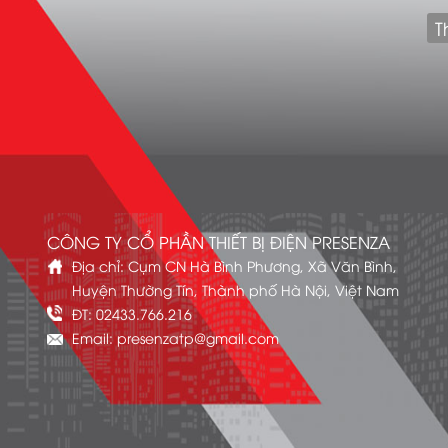
T
CÔNG TY CỔ PHẦN THIẾT BỊ ĐIỆN PRESENZA
Địa chỉ: Cụm CN Hà Bình Phương, Xã Văn Bình,
Huyện Thường Tín, Thành phố Hà Nội, Việt Nam
ĐT: 02433.766.216
Email: presenzatp@gmail.com