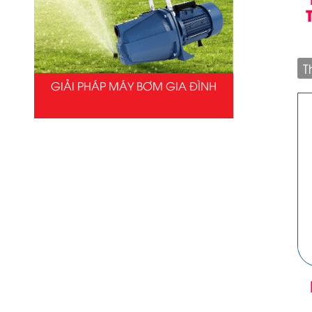
T
GIẢI PHÁP MÁY BƠM GIA ĐÌNH