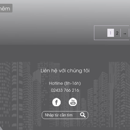
hêm
1
2
→
Liên hệ với chúng tôi
Hotline (8h-16h)
02433 766 216