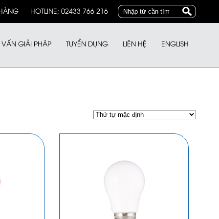
 HÀNG
HOTLINE: 02433 766 216
 VẤN GIẢI PHÁP
TUYỂN DỤNG
LIÊN HỆ
ENGLISH