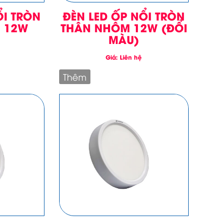
ỔI TRÒN
ĐÈN LED ỐP NỔI TRÒN
 12W
THÂN NHÔM 12W (ĐỔI
MÀU)
Giá: Liên hệ
Thêm