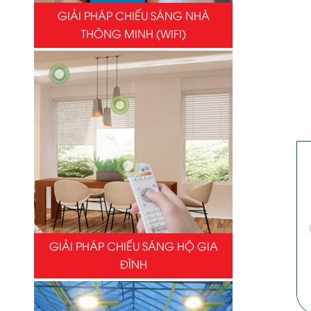
GIẢI PHÁP CHIẾU SÁNG NHÀ
THÔNG MINH (WIFI)
GIẢI PHÁP CHIẾU SÁNG HỘ GIA
ĐÌNH