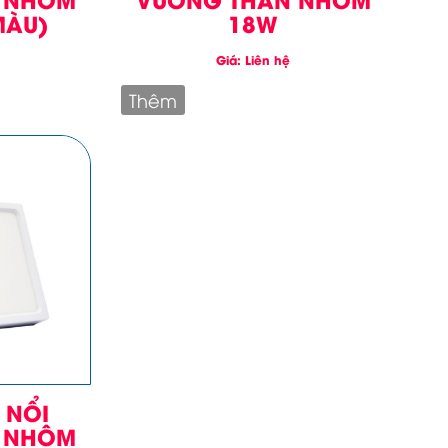
MÀU)
18W
Giá: Liên hệ
Thêm
 NỔI
 NHÔM