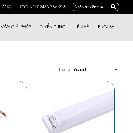
 HÀNG
HOTLINE: 02433 766 216
 VẤN GIẢI PHÁP
TUYỂN DỤNG
LIÊN HỆ
ENGLISH