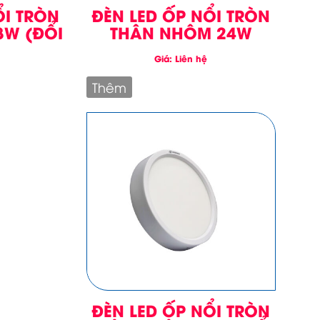
ỔI TRÒN
ĐÈN LED ỐP NỔI TRÒN
8W (ĐỔI
THÂN NHÔM 24W
Giá: Liên hệ
Thêm
ĐÈN LED ỐP NỔI TRÒN