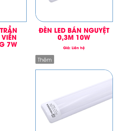
 TRẦN
ĐÈN LED BÁN NGUYỆT
 VIỀN
0,3M 10W
G 7W
Giá: Liên hệ
Thêm