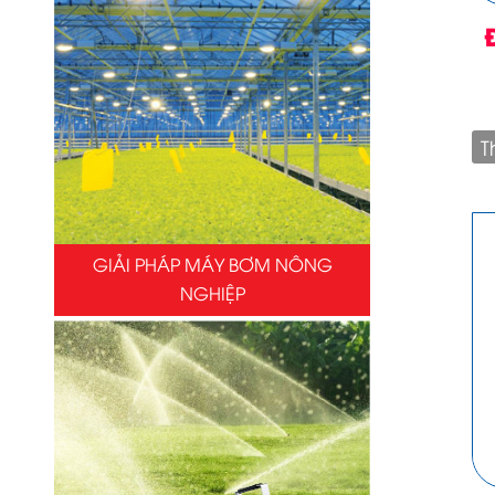
T
GIẢI PHÁP MÁY BƠM NÔNG
NGHIỆP