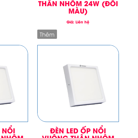
THÂN NHÔM 24W (ĐỔI
MÀU)
Giá: Liên hệ
Thêm
 NỔI
ĐÈN LED ỐP NỔI
 NHÔM
VUÔNG THÂN NHÔM