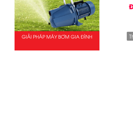
Đ
T
GIẢI PHÁP MÁY BƠM GIA ĐÌNH