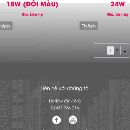
18W (ĐỔI MÀU)
24W
Giá: Liên hệ
Giá: Liên hệ
hêm
Thêm
1
2
→
Liên hệ với chúng tôi
Hotline (8h-16h)
02433 766 216