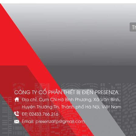
T
CÔNG TY CỔ PHẦN THIẾT BỊ ĐIỆN PRESENZA
Địa chỉ: Cụm CN Hà Bình Phương, Xã Văn Bình,
Huyện Thường Tín, Thành phố Hà Nội, Việt Nam
ĐT: 02433.766.216
Email: presenzatp@gmail.com