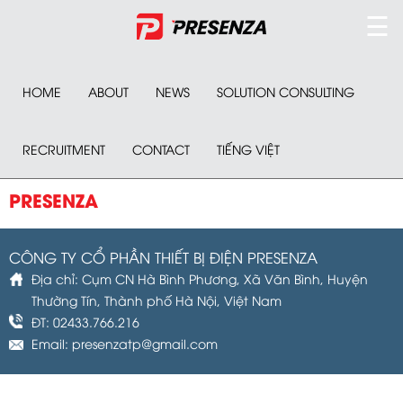
☰
HOME
ABOUT
NEWS
SOLUTION CONSULTING
RECRUITMENT
CONTACT
TIẾNG VIỆT
PRESENZA
CÔNG TY CỔ PHẦN THIẾT BỊ ĐIỆN PRESENZA
Địa chỉ: Cụm CN Hà Bình Phương, Xã Văn Bình, Huyện
Thường Tín, Thành phố Hà Nội, Việt Nam
ĐT: 02433.766.216
Email: presenzatp@gmail.com